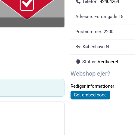
Telefon:
42404264
Adresse:
Esromgade 15
Postnummer:
2200
By:
København N.
Status:
Verificeret
Webshop ejer?
Rediger informationer
Get embed code