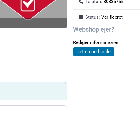
Telefon:
80885765
Status:
Verificeret
Webshop ejer?
Rediger informationer
Get embed code