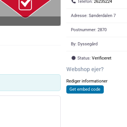
Telefon:
26235224
Adresse:
Sønderdalen 7
Postnummer:
2870
By:
Dyssegård
Status:
Verificeret
Webshop ejer?
Rediger informationer
Get embed code