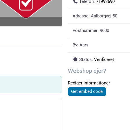
Telefon:
71993690
Adresse:
Aalborgvej 50
Postnummer:
9600
By:
Aars
Status:
Verificeret
Webshop ejer?
Rediger informationer
Get embed code