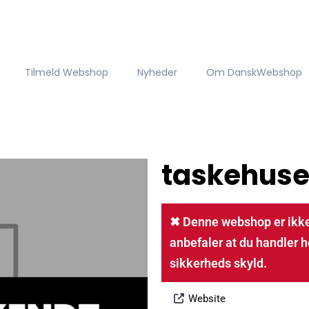
Tilmeld Webshop
Nyheder
Om DanskWebshop
taskehuse
✖ Denne webshop er ikke
anbefaler at du handler h
sikkerheds skyld.
Website