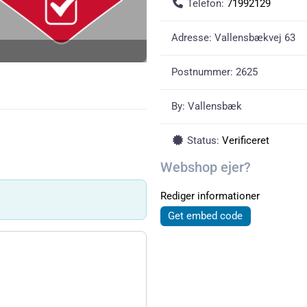
Telefon:
71992129
Adresse:
Vallensbækvej 63
Postnummer:
2625
By:
Vallensbæk
Status:
Verificeret
Webshop ejer?
Rediger informationer
Get embed code