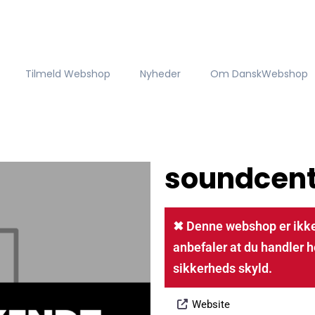
Tilmeld Webshop
Nyheder
Om DanskWebshop
soundcent
✖ Denne webshop er ikke
anbefaler at du handler h
sikkerheds skyld.
Website