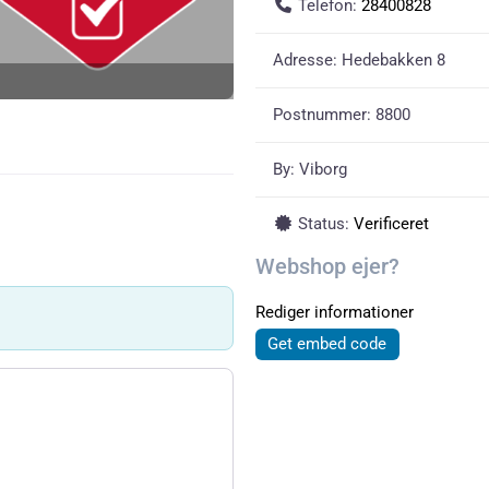
Telefon:
28400828
Adresse:
Hedebakken 8
Postnummer:
8800
By:
Viborg
Status:
Verificeret
Webshop ejer?
Rediger informationer
Get embed code