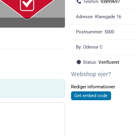
Telefon:
93899697
Adresse:
Klaregade 16
Postnummer:
5000
By:
Odense C
Status:
Verificeret
Webshop ejer?
Rediger informationer
Get embed code