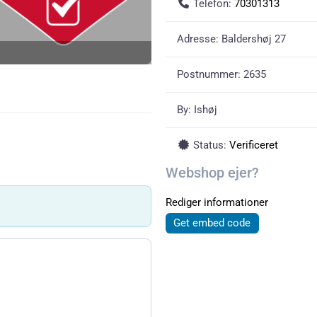
Telefon:
70301313
Adresse:
Baldershøj 27
Postnummer:
2635
By:
Ishøj
Status:
Verificeret
Webshop ejer?
Rediger informationer
Get embed code