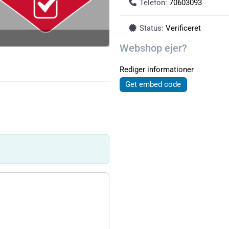
Telefon:
70603093
Status:
Verificeret
Webshop ejer?
Rediger informationer
Get embed code