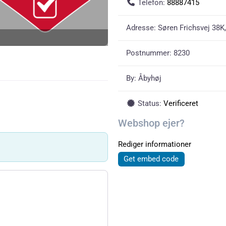
Telefon:
88887415
Adresse:
Søren Frichsvej 38K,
Postnummer:
8230
By:
Åbyhøj
Status:
Verificeret
Webshop ejer?
Rediger informationer
Get embed code