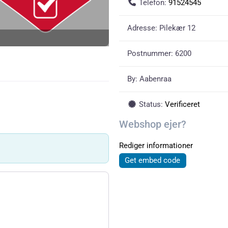
Telefon:
91524545
Adresse:
Pilekær 12
Postnummer:
6200
By:
Aabenraa
Status:
Verificeret
Webshop ejer?
Rediger informationer
Get embed code