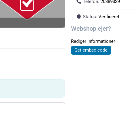
Telefon:
20389339
Status:
Verificeret
Webshop ejer?
Rediger informationer
Get embed code