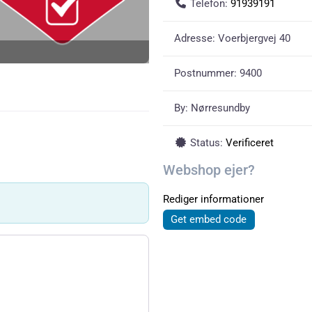
Telefon:
91939191
Adresse:
Voerbjergvej 40
Postnummer:
9400
By:
Nørresundby
Status:
Verificeret
Webshop ejer?
Rediger informationer
Get embed code