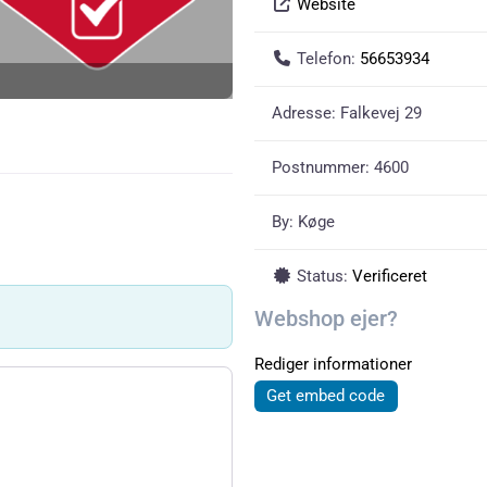
Website
Telefon:
56653934
Adresse:
Falkevej 29
Postnummer:
4600
By:
Køge
Status:
Verificeret
Webshop ejer?
Rediger informationer
Get embed code