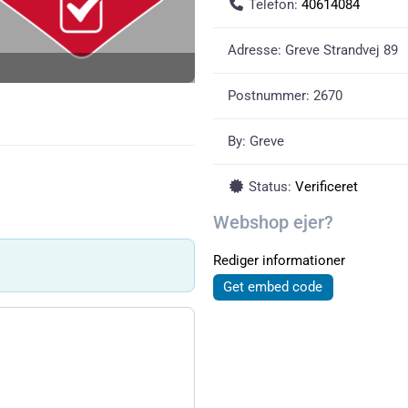
Telefon:
40614084
Adresse:
Greve Strandvej 89
Postnummer:
2670
By:
Greve
Status:
Verificeret
Webshop ejer?
Rediger informationer
Get embed code