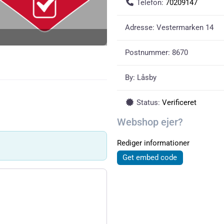
Telefon:
70209147
Adresse:
Vestermarken 14
Postnummer:
8670
By:
Låsby
Status:
Verificeret
Webshop ejer?
Rediger informationer
Get embed code