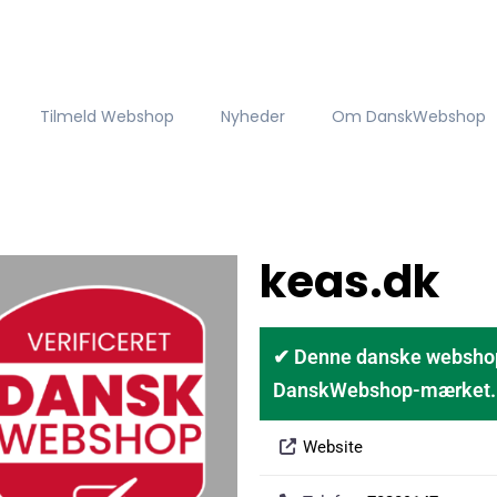
Tilmeld Webshop
Nyheder
Om DanskWebshop
keas.dk
✔ Denne danske webshop er
DanskWebshop-mærket. D
Website