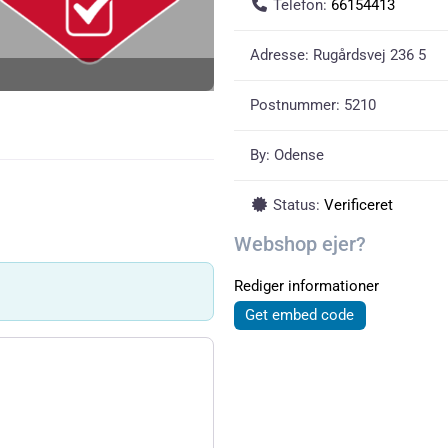
Telefon:
66154413
Adresse:
Rugårdsvej 236 5
Postnummer:
5210
By:
Odense
Status:
Verificeret
Webshop ejer?
Rediger informationer
Get embed code