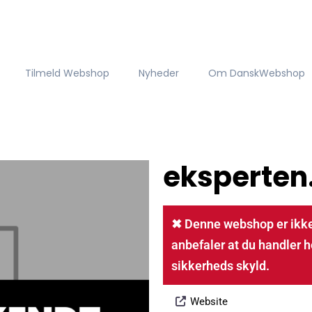
Tilmeld Webshop
Nyheder
Om DanskWebshop
eksperten
✖ Denne webshop er ikke
anbefaler at du handler h
sikkerheds skyld.
Website