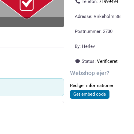
Telefon:
71999494
Adresse:
Virkeholm 3B
Postnummer:
2730
By:
Herlev
Status:
Verificeret
Webshop ejer?
Rediger informationer
Get embed code