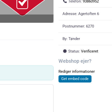
Telefon:
93860952
Adresse:
Agertoften 6
Postnummer:
6270
By:
Tønder
Status:
Verificeret
Webshop ejer?
Rediger informationer
Get embed code