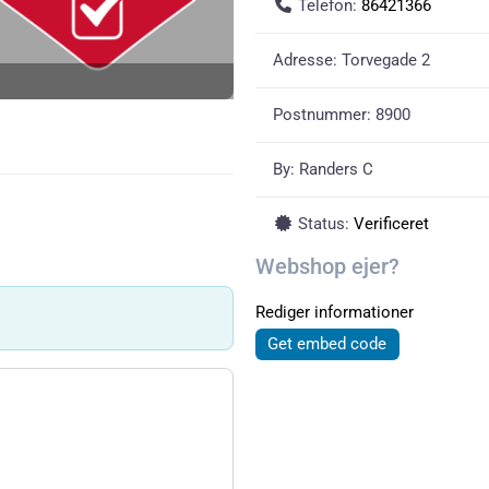
Telefon:
86421366
Adresse:
Torvegade 2
Postnummer:
8900
By:
Randers C
Status:
Verificeret
Webshop ejer?
Rediger informationer
Get embed code