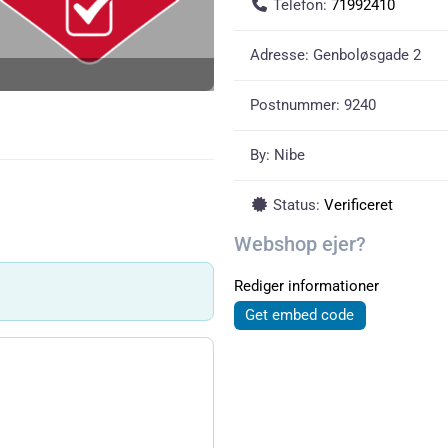
Telefon:
71992410
Adresse:
Genboløsgade 2
Postnummer:
9240
By:
Nibe
Status:
Verificeret
Webshop ejer?
Rediger informationer
Get embed code