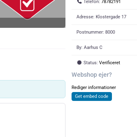
Telefon:
78782191
Adresse:
Klostergade 17
Postnummer:
8000
By:
Aarhus C
Status:
Verificeret
Webshop ejer?
Rediger informationer
Get embed code