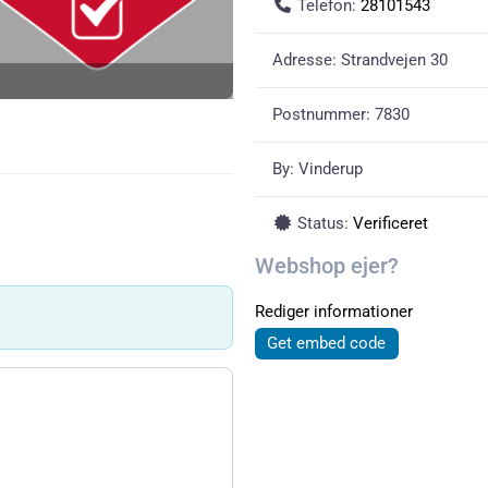
Telefon:
28101543
Adresse:
Strandvejen 30
Postnummer:
7830
By:
Vinderup
Status:
Verificeret
Webshop ejer?
Rediger informationer
Get embed code