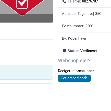
Telefon:
88276787
Adresse:
Tagensvej 85C
Postnummer:
2200
By:
København
Status:
Verificeret
Webshop ejer?
Rediger informationer
Get embed code